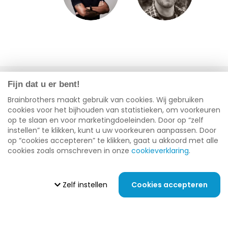
Fijn dat u er bent!
Langs komen?
Brainbrothers maakt gebruik van cookies. Wij gebruiken
De deur staat altijd open!
cookies voor het bijhouden van statistieken, om voorkeuren
op te slaan en voor marketingdoeleinden. Door op “zelf
instellen” te klikken, kunt u uw voorkeuren aanpassen. Door
op “cookies accepteren” te klikken, gaat u akkoord met alle
Driebergen
cookies zoals omschreven in onze
cookieverklaring
.
Hoofdstraat
23
Zelf instellen
Cookies accepteren
3971 KA
Driebergen