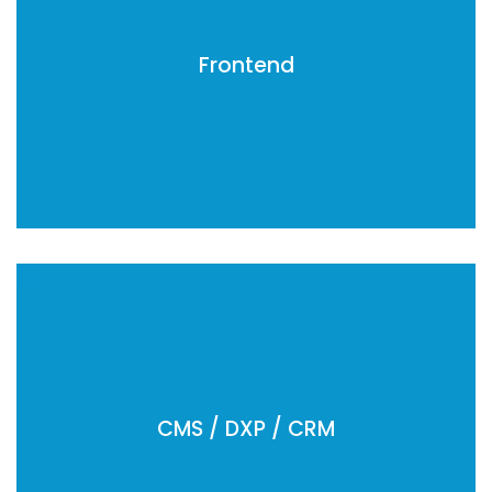
Nuxt
Typescript
Frontend
Polymer
UX/UI
React
3D Design
React Native
Adobe
Salesforce
Drupal
Sitecore
CMS / DXP / CRM
Wordpress