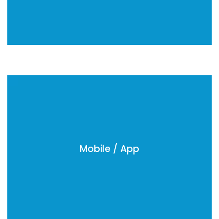
Hubspot
Dynamics
Native Android
Ionic
Ios
Mobile / App
Xamarin
Flutter