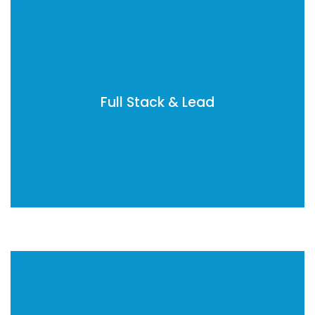
Full Stack Php
Full Stack .Net C#
Full Stack Java
Full Stack & Lead
Lead front end developer
Lead back end developer
Full Stack Node JS developer
Javascript es6
Vue
Meteor
Angular