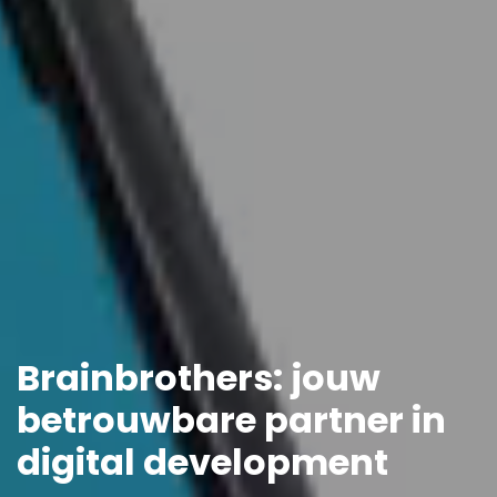
Brainbrothers: jouw
betrouwbare partner in
digital development